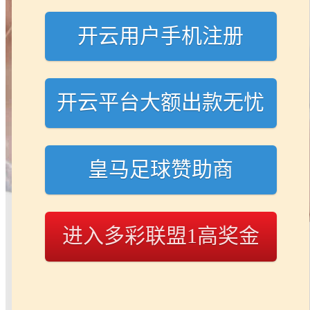
开云用户手机注册
开云平台大额出款无忧
皇马足球赞助商
进入多彩联盟1高奖金